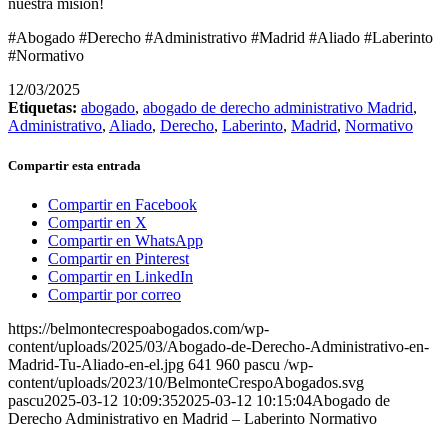
nuestra misión!
#Abogado #Derecho #Administrativo #Madrid #Aliado #Laberinto
#Normativo
12/03/2025
Etiquetas:
abogado
,
abogado de derecho administrativo Madrid
,
Administrativo
,
Aliado
,
Derecho
,
Laberinto
,
Madrid
,
Normativo
Compartir esta entrada
Compartir en Facebook
Compartir en X
Compartir en WhatsApp
Compartir en Pinterest
Compartir en LinkedIn
Compartir por correo
https://belmontecrespoabogados.com/wp-
content/uploads/2025/03/Abogado-de-Derecho-Administrativo-en-
Madrid-Tu-Aliado-en-el.jpg
641
960
pascu
/wp-
content/uploads/2023/10/BelmonteCrespoAbogados.svg
pascu
2025-03-12 10:09:35
2025-03-12 10:15:04
Abogado de
Derecho Administrativo en Madrid – Laberinto Normativo