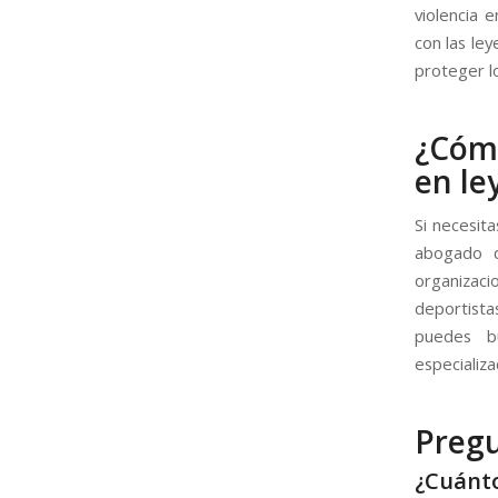
violencia 
con las le
proteger lo
¿Cómo
en le
Si necesit
abogado q
organizac
deportista
puedes b
especializa
Pregu
¿Cuánt