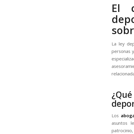
El 
depo
sobr
La ley de
personas y
especializ
asesoramie
relacionad
¿Qué 
depor
Los
abog
asuntos l
patrocinio,