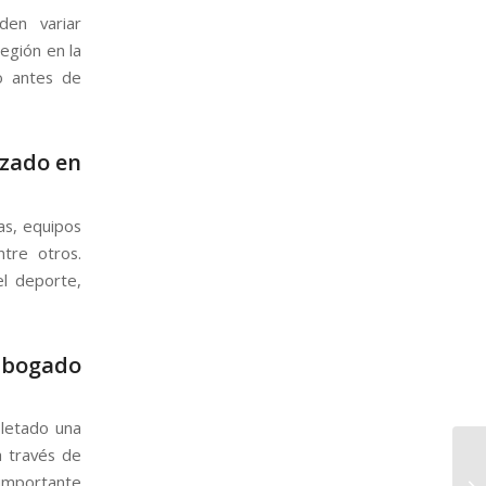
den variar
región en la
o antes de
izado en
as, equipos
ntre otros.
el deporte,
abogado
pletado una
a través de
 importante