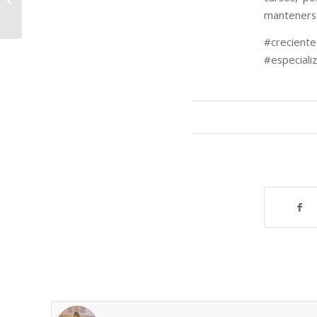
mantenerse
#crecient
#especiali