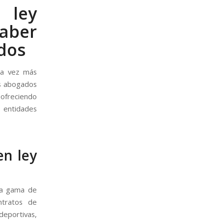
 ley
saber
dos
da vez más
os abogados
 ofreciendo
s entidades
en ley
ia gama de
ntratos de
 deportivas,