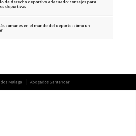
do de derecho deportivo adecuado: consejos para
nes deportivas
más comunes en el mundo del deporte: cómo un
ar
dos Malaga
Abogados Santander