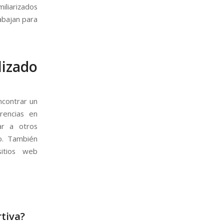
iliarizados
abajan para
lizado
ncontrar un
rencias en
ar a otros
do. También
itios web
rtiva
?