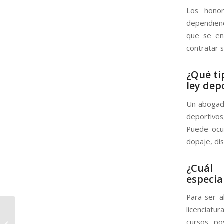
Los honor
dependiendo
que se en
contratar s
¿Qué ti
ley dep
Un abogado
deportivos
Puede ocup
dopaje, dis
¿Cuál
especia
Para ser a
licenciatu
cursos, po
Abogado de seguros