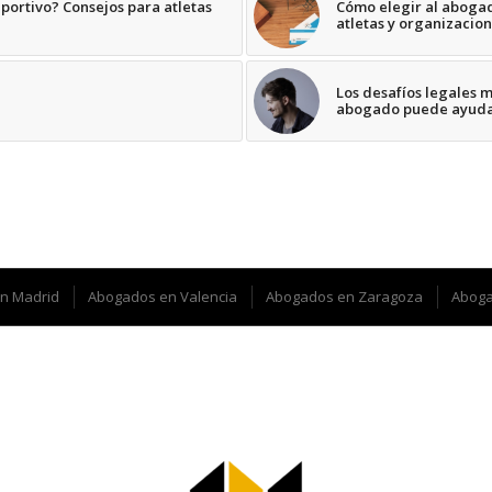
ortivo? Consejos para atletas
Cómo elegir al aboga
atletas y organizacio
Los desafíos legales 
abogado puede ayud
n Madrid
Abogados en Valencia
Abogados en Zaragoza
Aboga