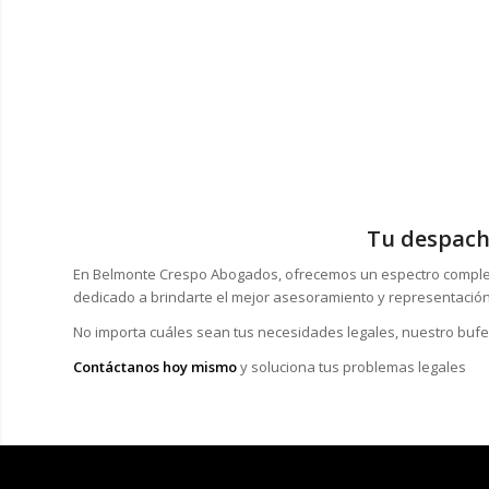
Tu despacho
En Belmonte Crespo Abogados, ofrecemos un espectro completo
dedicado a brindarte el mejor asesoramiento y representación le
No importa cuáles sean tus necesidades legales, n
uestro bufe
Contáctanos hoy mismo
y soluciona tus problemas legales