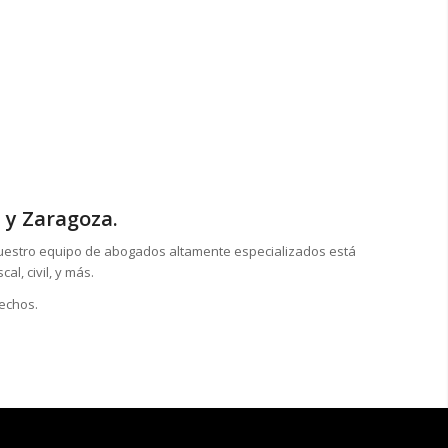
 y Zaragoza.
Nuestro equipo de abogados altamente especializados está
l, civil, y más.
rechos.