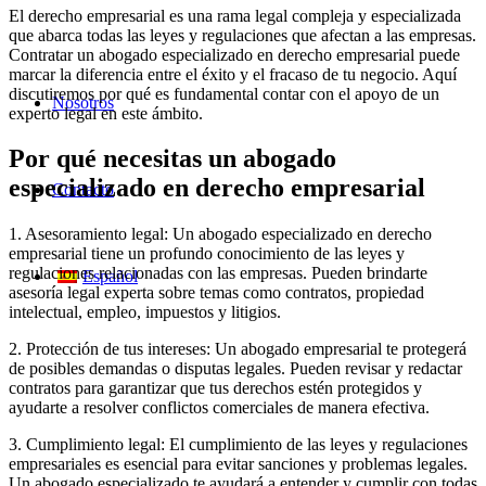
El derecho empresarial es una rama legal compleja y especializada
que abarca todas las leyes y regulaciones que afectan a las empresas.
Contratar un abogado especializado en derecho empresarial puede
marcar la diferencia entre el éxito y el fracaso de tu negocio. Aquí
discutiremos por qué es fundamental contar con el apoyo de un
Nosotros
experto legal en este ámbito.
Por qué necesitas un abogado
especializado en derecho empresarial
Contacto
1. Asesoramiento legal: Un abogado especializado en derecho
empresarial tiene un profundo conocimiento de las leyes y
regulaciones relacionadas con las empresas. Pueden brindarte
Español
asesoría legal experta sobre temas como contratos, propiedad
intelectual, empleo, impuestos y litigios.
2. Protección de tus intereses: Un abogado empresarial te protegerá
de posibles demandas o disputas legales. Pueden revisar y redactar
contratos para garantizar que tus derechos estén protegidos y
ayudarte a resolver conflictos comerciales de manera efectiva.
3. Cumplimiento legal: El cumplimiento de las leyes y regulaciones
empresariales es esencial para evitar sanciones y problemas legales.
Un abogado especializado te ayudará a entender y cumplir con todas