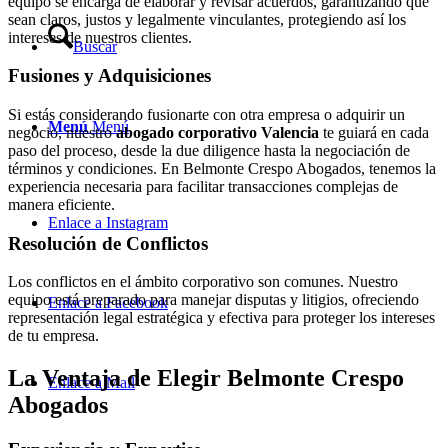
equipo se encarga de elaborar y revisar acuerdos, garantizando que
sean claros, justos y legalmente vinculantes, protegiendo así los
intereses de nuestros clientes.
Buscar
Fusiones y Adquisiciones
Si estás considerando fusionarte con otra empresa o adquirir un
Menú
Menú
negocio, nuestro
abogado corporativo Valencia
te guiará en cada
paso del proceso, desde la due diligence hasta la negociación de
términos y condiciones. En Belmonte Crespo Abogados, tenemos la
experiencia necesaria para facilitar transacciones complejas de
manera eficiente.
Enlace a Instagram
Resolución de Conflictos
Los conflictos en el ámbito corporativo son comunes. Nuestro
equipo está preparado para manejar disputas y litigios, ofreciendo
Enlace a Facebook
representación legal estratégica y efectiva para proteger los intereses
de tu empresa.
La Ventaja de Elegir Belmonte Crespo
Enlace a Mail
Abogados