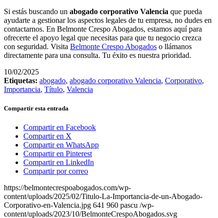
Si estás buscando un
abogado corporativo Valencia
que pueda
ayudarte a gestionar los aspectos legales de tu empresa, no dudes en
contactarnos. En Belmonte Crespo Abogados, estamos aquí para
ofrecerte el apoyo legal que necesitas para que tu negocio crezca
con seguridad. Visita
Belmonte Crespo Abogados
o llámanos
directamente para una consulta. Tu éxito es nuestra prioridad.
10/02/2025
Etiquetas:
abogado
,
abogado corporativo Valencia
,
Corporativo
,
Importancia
,
Título
,
Valencia
Compartir esta entrada
Compartir en Facebook
Compartir en X
Compartir en WhatsApp
Compartir en Pinterest
Compartir en LinkedIn
Compartir por correo
https://belmontecrespoabogados.com/wp-
content/uploads/2025/02/Titulo-La-Importancia-de-un-Abogado-
Corporativo-en-Valencia.jpg
641
960
pascu
/wp-
content/uploads/2023/10/BelmonteCrespoAbogados.svg