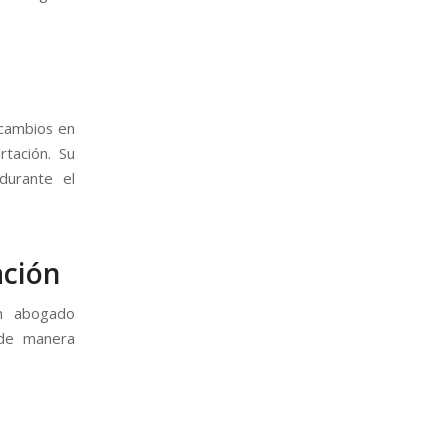
 cambios en
rtación. Su
durante el
ación
n abogado
 de manera