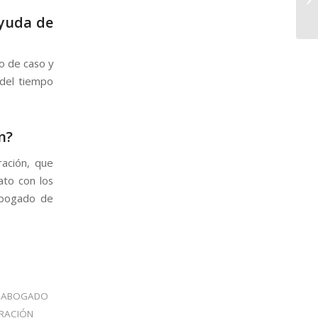
ayuda de
o de caso y
 del tiempo
n?
ación, que
ato con los
 abogado de
ABOGADO
GRACIÓN