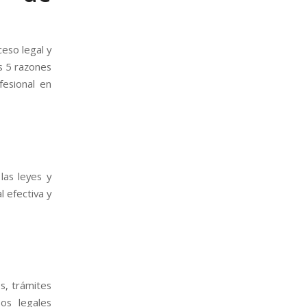
eso legal y
s 5 razones
fesional en
las leyes y
l efectiva y
s, trámites
sos legales