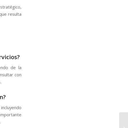
tratégico,
 que resulta
vicios?
endo de la
nsultar con
.
n?
incluyendo
 importante
.