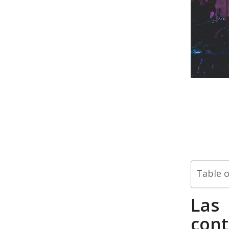
Table 
Las
co