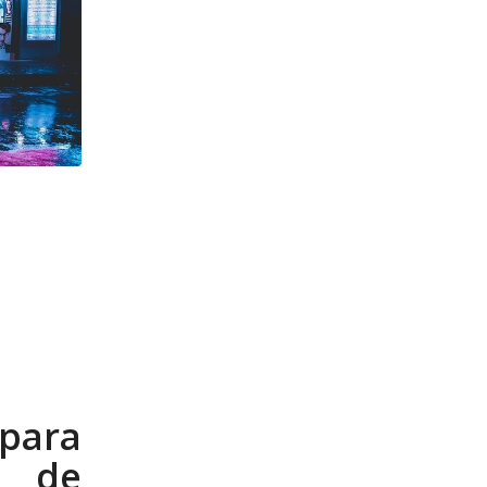
para
 de