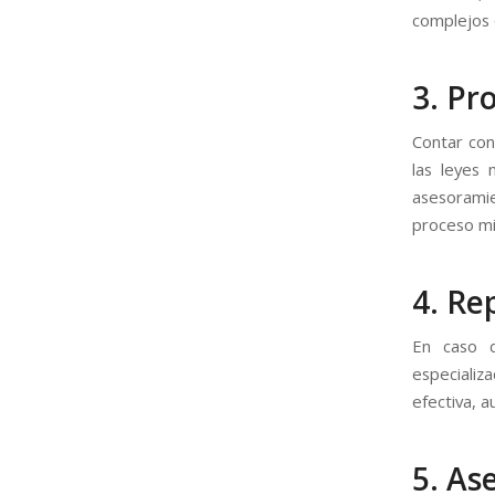
complejos 
3. Pr
Contar con
las leyes 
asesorami
proceso mi
4. Re
En caso 
especiali
efectiva, a
5. As