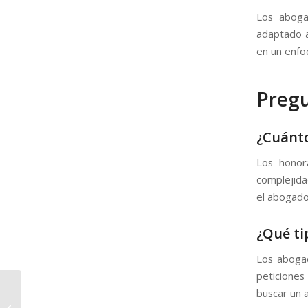
Los aboga
adaptado a 
en un enfo
Pregu
¿Cuánto
Los honor
complejida
el abogado
¿Qué ti
Los aboga
peticiones
buscar un 
Experto en derecho