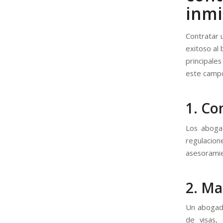
inmi
Contratar 
exitoso al
principale
este camp
1. Co
Los abogad
regulacione
asesoramie
2. Ma
Un abogado
de visas, 