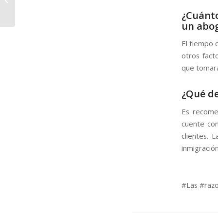
mercantil
¿Cuánto
un abo
El tiempo 
otros fact
que tomará
¿Qué de
Es recome
cuente con
clientes. 
inmigración
#Las #razo