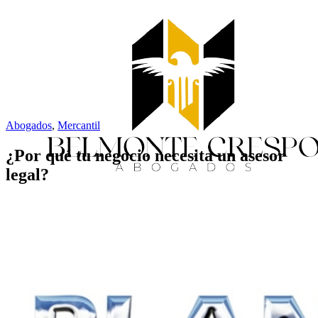
Abogados
,
Mercantil
¿Por qué tu negocio necesita un asesor
legal?
Inicio
Servicios