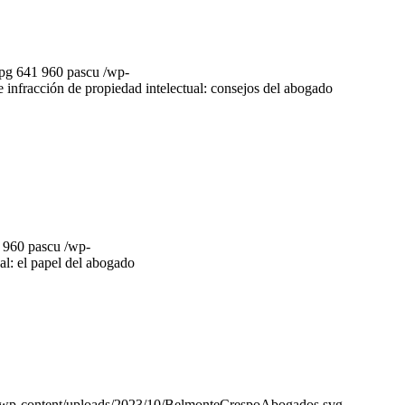
jpg
641
960
pascu
/wp-
de infracción de propiedad intelectual: consejos del abogado
960
pascu
/wp-
al: el papel del abogado
/wp-content/uploads/2023/10/BelmonteCrespoAbogados.svg