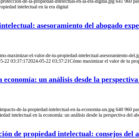
oteccion-de-la-propiedad-intelectual-en-la-era-digital.jpg
641
960
pa
opiedad intelectual en la era digital
ntelectual: asesoramiento del abogado expe
-maximizar-el-valor-de-tu-propiedad-intelectual-asesoramiento-del.j
5-22 03:37:17
2024-05-22 03:37:21
Cómo maximizar el valor de tu prop
la economía: un análisis desde la perspectiv
mpacto-de-la-propiedad-intelectual-en-la-economia-un.jpg
640
960
pa
iedad intelectual en la economía: un análisis desde la perspectiva del a
cción de propiedad intelectual: consejos del