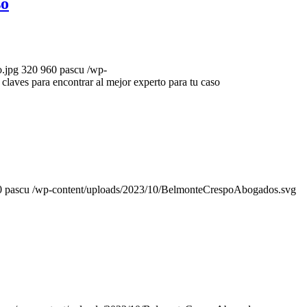
so
o.jpg
320
960
pascu
/wp-
claves para encontrar al mejor experto para tu caso
0
pascu
/wp-content/uploads/2023/10/BelmonteCrespoAbogados.svg