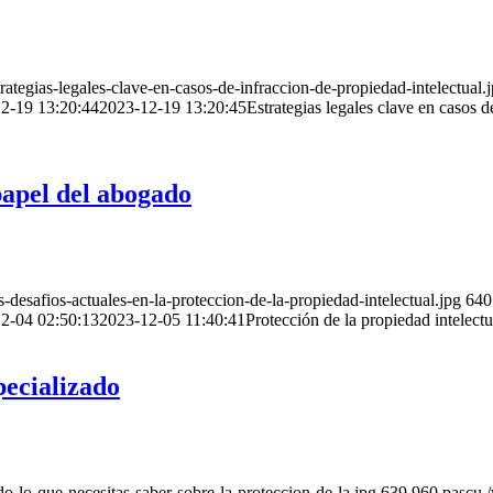
tegias-legales-clave-en-casos-de-infraccion-de-propiedad-intelectual.
2-19 13:20:44
2023-12-19 13:20:45
Estrategias legales clave en casos 
 papel del abogado
esafios-actuales-en-la-proteccion-de-la-propiedad-intelectual.jpg
640
2-04 02:50:13
2023-12-05 11:40:41
Protección de la propiedad intelectu
pecializado
-lo-que-necesitas-saber-sobre-la-proteccion-de-la.jpg
639
960
pascu