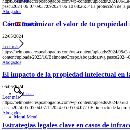
Contacto
https://belmontecrespoabogados.com/wp-content/uploads/2024/06/La-pr
pascu
2024-06-07 09:37:09
2024-06-10 08:26:14
La protección de la pr
Abogados
Cómo maximizar el valor de tu propiedad i
Español
22/05/2024
Leer más
https://belmontecrespoabogados.com/wp-content/uploads/2024/05/Como
content/uploads/2023/10/BelmonteCrespoAbogados.svg
pascu
2024-0
Abogados
El impacto de la propiedad intelectual en 
05/05/2024
Buscar
Leer más
https://belmontecrespoabogados.com/wp-content/uploads/2024/05/El-i
pascu
2024-05-05 04:07:15
2024-05-05 04:07:16
El impacto de la prop
Abogados
Menú
Menú
Estrategias legales clave en casos de infra