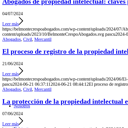
Abogados de propiedad intelectual: claves
04/07/2024
Leer más
https://belmontecrespoabogados.com/wp-content/uploads/2024/07/Abog
content/uploads/2023/10/BelmonteCrespoAbogados.svg
pascu
2024-0
Abogados
,
Civil
,
Mercantil
El proceso de registro de la propiedad inte
21/06/2024
Leer más
https://belmontecrespoabogados.com/wp-content/uploads/2024/06/El-pr
pascu
2024-06-21 06:37:11
2024-06-21 08:44:12
El proceso de registro
Abogados
,
Civil
,
Mercantil
La protección de la propiedad intelectual en
Nosotros
07/06/2024
Leer más