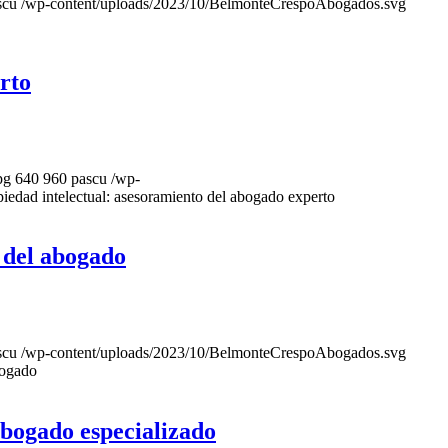
scu
/wp-content/uploads/2023/10/BelmonteCrespoAbogados.svg
rto
pg
640
960
pascu
/wp-
iedad intelectual: asesoramiento del abogado experto
a del abogado
scu
/wp-content/uploads/2023/10/BelmonteCrespoAbogados.svg
bogado
 abogado especializado