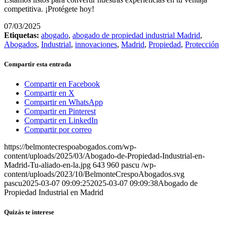
competitiva. ¡Protégete hoy!
07/03/2025
Etiquetas:
abogado
,
abogado de propiedad industrial Madrid
,
Abogados
,
Industrial
,
innovaciones
,
Madrid
,
Propiedad
,
Protección
Compartir esta entrada
Compartir en Facebook
Compartir en X
Compartir en WhatsApp
Compartir en Pinterest
Compartir en LinkedIn
Compartir por correo
https://belmontecrespoabogados.com/wp-
content/uploads/2025/03/Abogado-de-Propiedad-Industrial-en-
Madrid-Tu-aliado-en-la.jpg
643
960
pascu
/wp-
content/uploads/2023/10/BelmonteCrespoAbogados.svg
pascu
2025-03-07 09:09:25
2025-03-07 09:09:38
Abogado de
Propiedad Industrial en Madrid
Quizás te interese