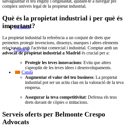
salvaguardar el teu enginy i originalitat, ajudant-te a navegar pel
complex univers legal de la propietat industrial.
Què és la propietat industrial i per què és
important?
Nosaltres
La propietat industrial fa referència a un conjunt de drets que
permeten protegir invencions, dissenys, marques i altres elements
relacionats amb l'activitat comercial i industrial. Comptar amb un
Contacte
advocat de propietat industrial a Madrid
és crucial per a:
Protegir les teves innovacions
: Evita que altres
s'apropiïn de les teves idees i desenvolupaments.
Català
Augmentar el valor del teu business
: La propietat
industrial pot ser un actiu clau en la valoració de la teva
empresa.
Assegurar la teva competitivitat
: Defensa els teus
drets davant de còpies o imitacions.
Serveis oferts per Belmonte Crespo
Advocats