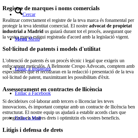
Registre de marques i noms comercials
Cercar
Realitzar correctament el registre de la teva marca és fonamental per
protegir la teva identitat comercial. El nostre
advocat de propietat
industrial a Madrid
us guiarà durant tot el procés, assegurant que
la vostra marca estigui registrada d'acord amb la legislació vigent.
Menú
Menú
Sol·licitud de patents i models d'utilitat
L'obtenció de patents és un procés tècnic i legal que exigeix un
enfocament meticulós. A Belmonte Crespo Advocats, comptem amb
Enllaç a Instagram
especialistes que et recolzaran en la redacció i presentació de la teva
sol·licitud de patent, maximitzant les possibilitats d'èxit.
Assessorament en contractes de llicència
Enllaç a Facebook
Si decideixes col·laborar amb tercers o llicenciar les teves
innovacions, és important comptar amb un contracte de llicència ben
estructurat. El nostre equip us ajudarà a establir acords clars que
protegeixin els vostres drets i optimitzin els vostres beneficis.
Enllaç a Mail
Litigis i defensa de drets