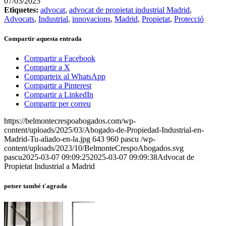
07/03/2025
Etiquetes:
advocat
,
advocat de propietat industrial Madrid
,
Advocats
,
Industrial
,
innovacions
,
Madrid
,
Propietat
,
Protecció
Compartir aquesta entrada
Compartir a Facebook
Compartir a X
Comparteix al WhatsApp
Compartir a Pinterest
Compartir a LinkedIn
Compartir per correu
https://belmontecrespoabogados.com/wp-
content/uploads/2025/03/Abogado-de-Propiedad-Industrial-en-
Madrid-Tu-aliado-en-la.jpg
643
960
pascu
/wp-
content/uploads/2023/10/BelmonteCrespoAbogados.svg
pascu
2025-03-07 09:09:25
2025-03-07 09:09:38
Advocat de
Propietat Industrial a Madrid
potser també t'agrada