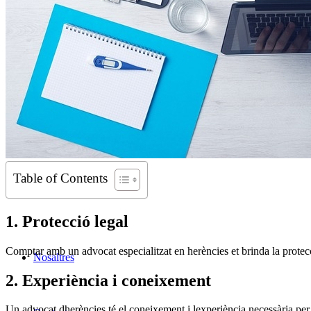
Table of Contents
1. Protecció legal
Comptar amb un advocat especialitzat en herències et brinda la protecció
Nosaltres
2. Experiència i coneixement
Un advocat dherències té el coneixement i lexperiència necessària per r