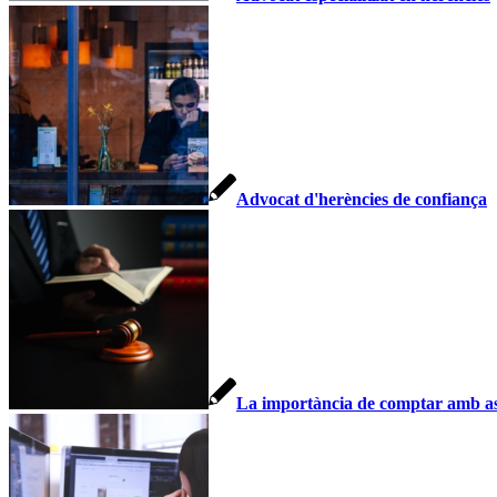
Advocat d'herències de confiança
La importància de comptar amb asse