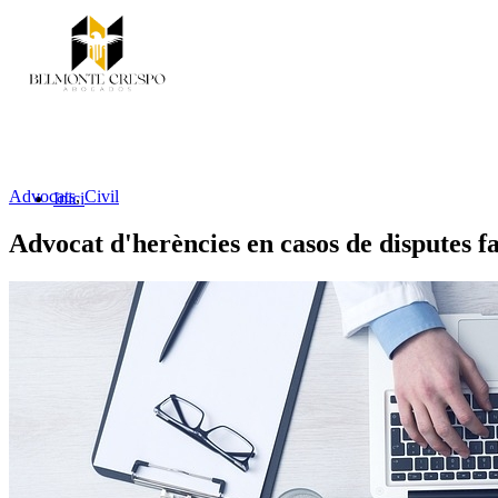
Advocats
,
Civil
Inici
Advocat d'herències en casos de disputes f
Serveis