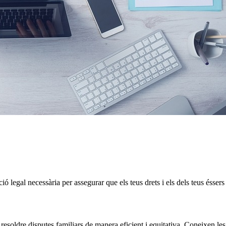
 legal necessària per assegurar que els teus drets i els dels teus éssers
esoldre disputes familiars de manera eficient i equitativa. Coneixen les