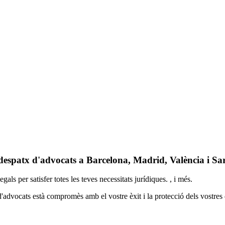
despatx d'advocats a Barcelona, Madrid, València i Sa
s per satisfer totes les teves necessitats jurídiques. , i més.
d'advocats està compromès amb el vostre èxit i la protecció dels vostres 