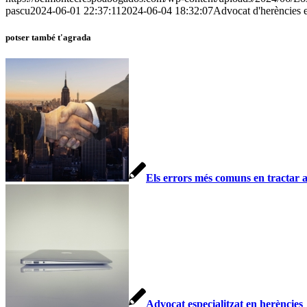
pascu
2024-06-01 22:37:11
2024-06-04 18:32:07
Advocat d'herències e
potser també t'agrada
Els errors més comuns en tractar a
Advocat especialitzat en herències