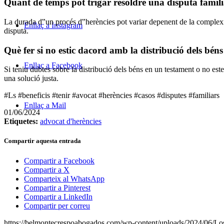
Quant de temps pot trigar resoldre una disputa famili
La durada d‟un procés d‟herències pot variar depenent de la complexita
Enllaç a Instagram
disputa.
Què fer si no estic dacord amb la distribució dels bén
Enllaç a Facebook
Si teniu dubtes sobre la distribució dels béns en un testament o no est
una solució justa.
#Ls #beneficis #tenir #avocat #herències #casos #disputes #familiars
Enllaç a Mail
01/06/2024
Etiquetes:
advocat d'herències
Compartir aquesta entrada
Compartir a Facebook
Compartir a X
Comparteix al WhatsApp
Compartir a Pinterest
Compartir a LinkedIn
Compartir per correu
https://belmontecrespoabogados.com/wp-content/uploads/2024/06/Los