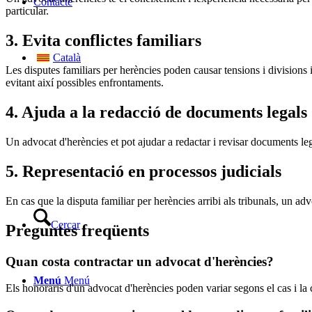
Contacte
particular.
3. Evita conflictes familiars
Català
Les disputes familiars per herències poden causar tensions i divisions 
evitant així possibles enfrontaments.
4. Ajuda a la redacció de documents legals
Un advocat d'herències et pot ajudar a redactar i revisar documents leg
5. Representació en processos judicials
En cas que la disputa familiar per herències arribi als tribunals, un adv
Cercar
Preguntes freqüents
Quan costa contractar un advocat d'herències?
Menú
Menú
Els honoraris d'un advocat d'herències poden variar segons el cas i la 