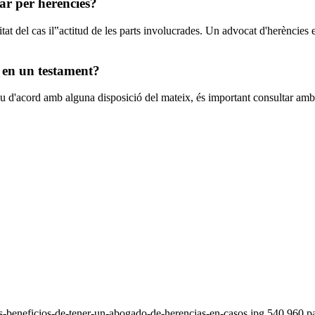
ar per herències?
t del cas il‟actitud de les parts involucrades. Un advocat d'herències e
s en un testament?
eu d'acord amb alguna disposició del mateix, és important consultar amb 
-beneficios-de-tener-un-abogado-de-herencias-en-casos.jpg
540
960
p