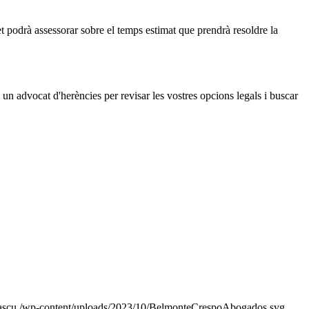
t podrà assessorar sobre el temps estimat que prendrà resoldre la
un advocat d'herències per revisar les vostres opcions legals i buscar
ascu
/wp-content/uploads/2023/10/BelmonteCrespoAbogados.svg