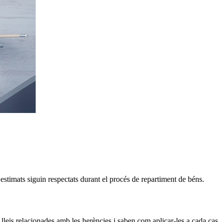
 estimats siguin respectats durant el procés de repartiment de béns.
 lleis relacionades amb les herències i saben com aplicar-les a cada cas