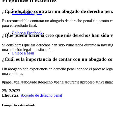
¿Cuándo debo contratar un abogado de derecho pen
Enlace a Instagram
Es recomendable contratar un abogado de derecho penal tan pronto com
para el resultado final.
Enlace a Facebook
¿Qué puedo hacer si creo que mis derechos han sido v
Si consideras que tus derechos han sido vulnerados durante la investi
una solución legal a la situación.
Enlace a Mail
¿Cuál es la importancia de contar con un abogado co
Un abogado con experiencia en derecho penal conoce el proceso legal, 
una condena.
#papel #del #abogado #derecho #penal #durante #proceso #investiga
25/12/2023
Etiquetas:
abogado de derecho penal
Compartir esta entrada