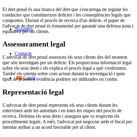
El dret penal és una branca del dret que s'encarrega de regular les
conductes que constitueixen delictes i les conseqüències legals que
comporten. Durant el procés de recerca d'un delicte, el paper de
l'advocat de dret penal és fonamental per garantir una defensa justa i
Nosaltres
equitativa per als clients.
Assessorament legal
Contacte
L'advocat de dret penal assessora els seus clients des del moment
que són investigats per un delicte. Els proporciona informació legal
sobre els seus drets i els explica el procés legal a què s'enfronten.
També els orienta sobre com actuar durant la investigació i quin
Català
tipus de proves o evidència podrien ser utilitzades en contra.
Representació legal
L'advocat de dret penal representa els seus clients durant les
entrevistes amb les autoritats i en totes les etapes del procés de
recerca. Defensa els seus drets i assegura que es respectin els
procediments legals. A més, l'advocat pot negociar amb el fiscal per
intentar arribar a un acord favorable per al client.