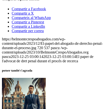
Compartir a Facebook
Compartir a X
Comparteix al WhatsApp
Compartir a Pinterest
Compartir a LinkedIn
Compartir per correu
https://belmontecrespoabogados.com/wp-
content/uploads/2023/12/El-papel-del-abogado-de-derecho-penal-
durante-el-proceso.jpg
720
537
pascu
/wp-
content/uploads/2023/10/BelmonteCrespoAbogados.svg
pascu
2023-12-25 03:00:14
2023-12-25 03:00:14
El paper de
l'advocat de dret penal durant el procés de recerca
potser també t'agrada