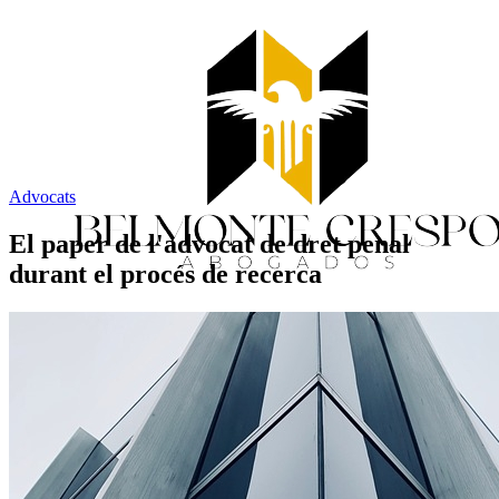
Advocats
El paper de l'advocat de dret penal
durant el procés de recerca
Inici
Serveis