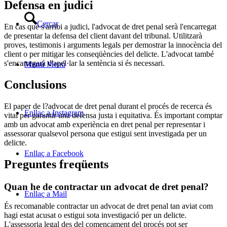
Defensa en judici
Cercar
En cas que s'arribi a judici, l'advocat de dret penal serà l'encarregat
de presentar la defensa del client davant del tribunal. Utilitzarà
proves, testimonis i arguments legals per demostrar la innocència del
client o per mitigar les conseqüències del delicte. L'advocat també
s'encarregarà d'apel·lar la sentència si és necessari.
Menú
Menú
Conclusions
El paper de l?advocat de dret penal durant el procés de recerca és
Enllaç a Instagram
vital per garantir una defensa justa i equitativa. És important comptar
amb un advocat amb experiència en dret penal per representar i
assessorar qualsevol persona que estigui sent investigada per un
delicte.
Enllaç a Facebook
Preguntes freqüents
Quan he de contractar un advocat de dret penal?
Enllaç a Mail
És recomanable contractar un advocat de dret penal tan aviat com
hagi estat acusat o estigui sota investigació per un delicte.
L'assessoria legal des del començament del procés pot ser