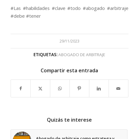
#Las #habilidades #clave #todo #abogado #arbitraje
#debe #tener
29/11/2023
ETIQUETAS:
ABOGADO DE ARBITRAJE
Compartir esta entrada
Quizás te interese
Abogado de arbitraje como estratega y