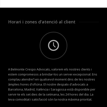
Horari i zones d'atenció al client
A Belmonte Crespo Advocats, valorem els nostres clients i
estem compromesos a brindar-los un servei excepcional. Ens
complau atendre'l en qualsevol moment dins de les nostres
àmplies hores d'oficina. El nostre despatx d'advocats a
Barcelona, Madrid, València i Saragossa està disponible per
servir-te els set dies de la setmana, les 24 hores del dia. La
teva comoditat i satisfacció són la nostra màxima prioritat.