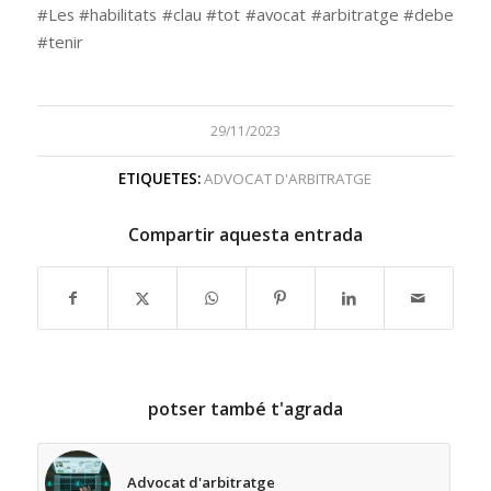
#Les #habilitats #clau #tot #avocat #arbitratge #debe
#tenir
29/11/2023
ETIQUETES:
ADVOCAT D'ARBITRATGE
Compartir aquesta entrada
potser també t'agrada
Advocat d'arbitratge