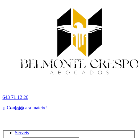
BELMONTE CRESPO ADVOCATS
Tu despacho de abogados en Malaga
643 71 12 26
¡¡ Contacta ara mateix!
Inici
Et truquem nosaltres?
Serveis