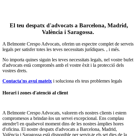
El teu despatx d'advocats a Barcelona, Madrid,
València i Saragossa.
A Belmonte Crespo Advocats, oferim un espectre complet de serveis
legals per satisfer totes les teves necessitats jurídiques. , i més.
No importa quines siguin les teves necessitats legals, n
el vostre bufet
d'advocats està compromès amb el vostre èxit i la protecció dels
vostres drets.
Contacta'ns avui mateix
i soluciona els teus problemes legals
Horari i zones d'atenció al client
A Belmonte Crespo Advocats, valorem els nostres clients i estem
compromesos a brindar-los un servei excepcional. Ens complau
atendre'l en qualsevol moment dins de les nostres àmplies hores
d'oficina. El nostre despatx d'advocats a Barcelona, Madrid,
València i Saragossa està disponible per servir-te els set dies de la