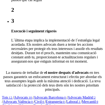
2
3
Execució i seguiment rigorós
L´última etapa implica la implementació de l´estratègia legal
acordada. Els nostres advocats duen a terme les accions
necessàries per protegir els teus interessos i assolir els resultats
desitjats. Durant tot el procés, mantenim una comunicació
constant amb tu, proporcionant-te actualitzacions regulars i
assegurant-nos que estiguis informat en tot moment.
La manera de treballar de
el nostre despatx d'advocats
en tres
passos garanteix un enfocament estructurat i efectiu per abordar els
teus assumptes legals amb la màxima atenció i dedicació. La teva
satisfacció i la protecció dels teus drets són les nostres prioritats
principals.
Tots
/
Advocats
/
Advocats Barcelona
/
Advocats Madrid
12
10
0
2
/
Advocats València
/
Civil
/
Estrangeria
/
Laboral
/
Mercantil
0
0
0
2
0