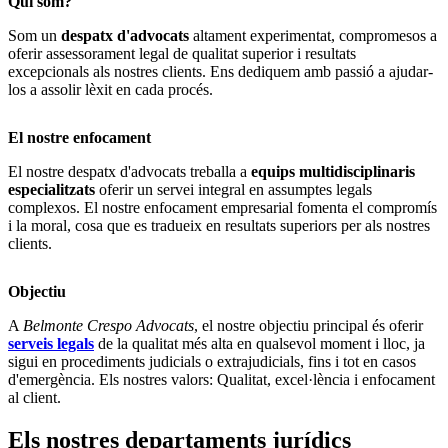
Qui som?
Som un
despatx d'advocats
altament experimentat, compromesos a
oferir assessorament legal de qualitat superior i resultats
excepcionals als nostres clients. Ens dediquem amb passió a ajudar-
los a assolir lèxit en cada procés.
El nostre enfocament
El nostre
despatx d'advocats
treballa a
equips multidisciplinaris
especialitzats
oferir un servei integral en assumptes legals
complexos. El nostre enfocament empresarial fomenta el compromís
i la moral, cosa que es tradueix en resultats superiors per als nostres
clients.
Objectiu
A
Belmonte Crespo Advocats
, el nostre objectiu principal és oferir
serveis legals
de la qualitat més alta en qualsevol moment i lloc, ja
sigui en procediments judicials o extrajudicials, fins i tot en casos
d'emergència. Els nostres valors:
Qualitat, excel·lència i enfocament
al client.
Els nostres departaments jurídics