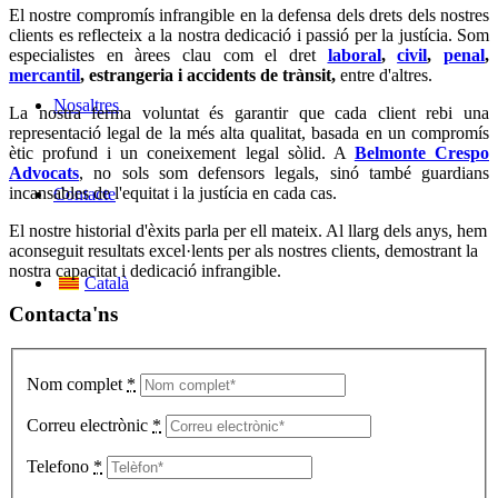
El nostre compromís infrangible en la defensa dels drets dels nostres
clients es reflecteix a la nostra dedicació i passió per la justícia. Som
especialistes en àrees clau com el
dret
laboral
,
civil
,
penal
,
mercantil
,
estrangeria i accidents de trànsit,
entre d'altres.
Nosaltres
La nostra ferma voluntat és garantir que cada client rebi una
representació legal de la més alta qualitat, basada en un compromís
ètic profund i un coneixement legal sòlid. A
Belmonte Crespo
Advocats
, no sols som defensors legals, sinó també guardians
incansables de l'equitat i la justícia en cada cas.
Contacte
El nostre historial d'èxits parla per ell mateix. Al llarg dels anys, hem
aconseguit resultats excel·lents per als nostres clients, demostrant la
nostra capacitat i dedicació infrangible.
Català
Contacta'ns
Nom complet
*
Correu electrònic
*
Telefono
*