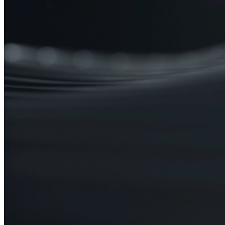
Per què optar pels nostres advocats?
A
Belmonte Crespo Advocats
comprenem que disposes d'una
plètora d'alternatives al moment de seleccionar un
despatx
d'advocats
.El que ens singularitza rau en el nostre compromís
inflexible amb l'excel·lència, l'atenció personalitzada i l'obtenció de
resultats excel·lents.
les teves necessitats legals
i la nostra perícia
en
diverses àrees ens converteixen en l'elecció
ens erigeix com a
elecció preferida de la nostra clientela.
Descobreix les raons que ens
posicionen com a principal referent en assessorament legal fiable i
eficaç.
Confiança
Els nostres advocats s'han erigit com a referent de confiança i
estabilitat provades.
Qualitat
Conjuguem la qualitat dels nostres serveis amb un profund
discerniment de la llei.