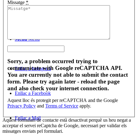
Missatge
*
Cercar
Menú
Menú
Sorry, a problem occurred trying to
communicate with Google reCAPTCHA API.
Enllaç a Instagram
You are currently not able to submit the contact
form. Please try again later - reload the page
and also check your internet connection.
Enllaç a Facebook
Aquest lloc és protegit per reCAPTCHA and the Google
Privacy Policy
and
Terms of Service
apply.
Enllaç a Mail
Aquest formulari de contacte està desactivat perquè us heu negat a
acceptar el servei reCaptcha de Google, necessari per validar els
missatges enviats pel formulari.