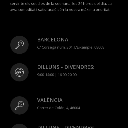
servir-te els set dies de la setmana, les 24 hores del dia. La
teva comoditat i satisfacció són la nostra màxima prioritat.
BARCELONA
C/ Còrsega núm. 301, L'Eixample, 08008
DILLUNS - DIVENDRES:
9:00-14:00 | 16:00-20:00
VALÈNCIA
Carrer de Colón, 4, 46004
DILLUNS - DIVENDRES: