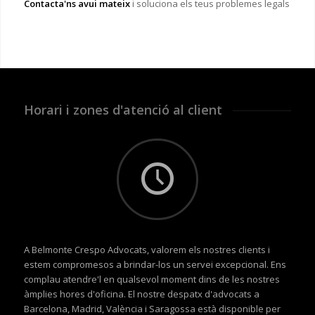
Contacta'ns avui mateix
i soluciona els teus problemes legals
Horari i zones d'atenció al client
A Belmonte Crespo Advocats, valorem els nostres clients i
estem compromesos a brindar-los un servei excepcional. Ens
complau atendre'l en qualsevol moment dins de les nostres
àmplies hores d'oficina. El nostre despatx d'advocats a
Barcelona, Madrid, València i Saragossa està disponible per