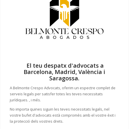
El teu despatx d'advocats a
Barcelona, Madrid, València i
Saragossa.
A Belmonte Crespo Advocats, oferim un espectre complet de
serveis legals per satisfer totes les teves necessitats
jurídiques. , i més.
No importa quines siguin les teves necessitats legals, n
el
vostre bufet d'advocats està compromès amb el vostre èxit i
la protecció dels vostres drets.