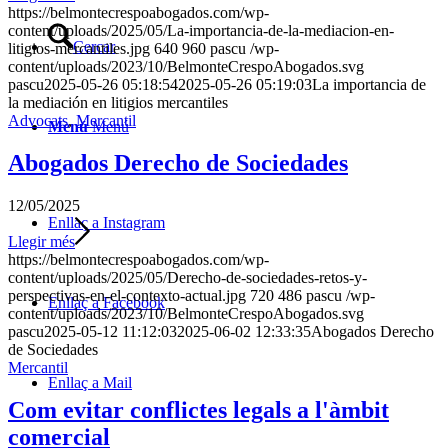
https://belmontecrespoabogados.com/wp-
content/uploads/2025/05/La-importancia-de-la-mediacion-en-
Cercar
litigios-mercantiles.jpg
640
960
pascu
/wp-
content/uploads/2023/10/BelmonteCrespoAbogados.svg
pascu
2025-05-26 05:18:54
2025-05-26 05:19:03
La importancia de
la mediación en litigios mercantiles
Advocats
,
Mercantil
Menú
Menú
Abogados Derecho de Sociedades
12/05/2025
Enllaç a Instagram
Llegir més
https://belmontecrespoabogados.com/wp-
content/uploads/2025/05/Derecho-de-sociedades-retos-y-
perspectivas-en-el-contexto-actual.jpg
720
486
pascu
/wp-
Enllaç a Facebook
content/uploads/2023/10/BelmonteCrespoAbogados.svg
pascu
2025-05-12 11:12:03
2025-06-02 12:33:35
Abogados Derecho
de Sociedades
Mercantil
Enllaç a Mail
Com evitar conflictes legals a l'àmbit
comercial