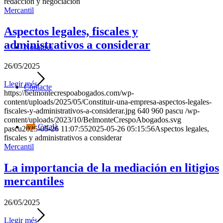
redacción y negociación
Mercantil
Aspectos legales, fiscales y
administrativos a considerar
Nosaltres
26/05/2025
Llegir més
Contacte
https://belmontecrespoabogados.com/wp-
content/uploads/2025/05/Constituir-una-empresa-aspectos-legales-
fiscales-y-administrativos-a-considerar.jpg
640
960
pascu
/wp-
content/uploads/2023/10/BelmonteCrespoAbogados.svg
Català
pascu
2025-05-26 11:07:55
2025-05-26 05:15:56
Aspectos legales,
fiscales y administrativos a considerar
Mercantil
La importancia de la mediación en litigios
mercantiles
26/05/2025
Llegir més