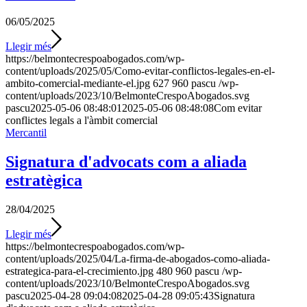
06/05/2025
Llegir més
https://belmontecrespoabogados.com/wp-
content/uploads/2025/05/Como-evitar-conflictos-legales-en-el-
ambito-comercial-mediante-el.jpg
627
960
pascu
/wp-
content/uploads/2023/10/BelmonteCrespoAbogados.svg
pascu
2025-05-06 08:48:01
2025-05-06 08:48:08
Com evitar
conflictes legals a l'àmbit comercial
Mercantil
Signatura d'advocats com a aliada
estratègica
28/04/2025
Llegir més
https://belmontecrespoabogados.com/wp-
content/uploads/2025/04/La-firma-de-abogados-como-aliada-
estrategica-para-el-crecimiento.jpg
480
960
pascu
/wp-
content/uploads/2023/10/BelmonteCrespoAbogados.svg
pascu
2025-04-28 09:04:08
2025-04-28 09:05:43
Signatura