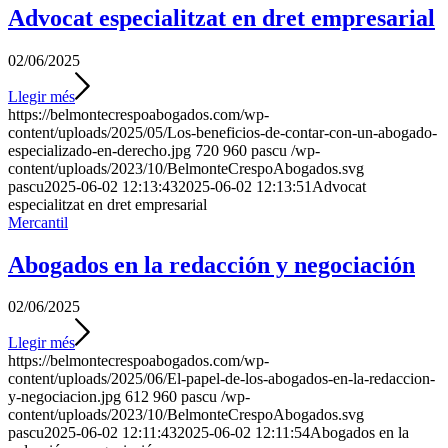
Advocat especialitzat en dret empresarial
02/06/2025
Llegir més
https://belmontecrespoabogados.com/wp-
content/uploads/2025/05/Los-beneficios-de-contar-con-un-abogado-
especializado-en-derecho.jpg
720
960
pascu
/wp-
content/uploads/2023/10/BelmonteCrespoAbogados.svg
pascu
2025-06-02 12:13:43
2025-06-02 12:13:51
Advocat
especialitzat en dret empresarial
Mercantil
Abogados en la redacción y negociación
02/06/2025
Llegir més
https://belmontecrespoabogados.com/wp-
content/uploads/2025/06/El-papel-de-los-abogados-en-la-redaccion-
y-negociacion.jpg
612
960
pascu
/wp-
content/uploads/2023/10/BelmonteCrespoAbogados.svg
pascu
2025-06-02 12:11:43
2025-06-02 12:11:54
Abogados en la