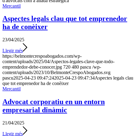
d'advocats com a aliada estratègica
Mercantil
Aspectes legals clau que tot emprenedor
ha de conèixer
23/04/2025
Llegir més
https://belmontecrespoabogados.com/wp-
content/uploads/2025/04/Aspectos-legales-clave-que-todo-
emprendedor-debe-conocer.jpg
720
480
pascu
/wp-
content/uploads/2023/10/BelmonteCrespoAbogados.svg
pascu
2025-04-23 09:47:24
2025-04-23 09:47:34
Aspectes legals clau
que tot emprenedor ha de conèixer
Mercantil
Advocat corporatiu en un entorn
empresarial dinàmic
21/04/2025
Llegir més