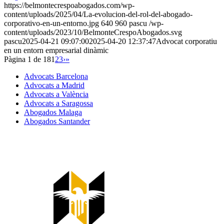
https://belmontecrespoabogados.com/wp-
content/uploads/2025/04/La-evolucion-del-rol-del-abogado-
corporativo-en-un-entorno.jpg
640
960
pascu
/wp-
content/uploads/2023/10/BelmonteCrespoAbogados.svg
pascu
2025-04-21 09:07:00
2025-04-20 12:37:47
Advocat corporatiu
en un entorn empresarial dinàmic
Pàgina 1 de 18
1
2
3
›
»
Advocats Barcelona
Advocats a Madrid
Advocats a València
Advocats a Saragossa
Abogados Malaga
Abogados Santander