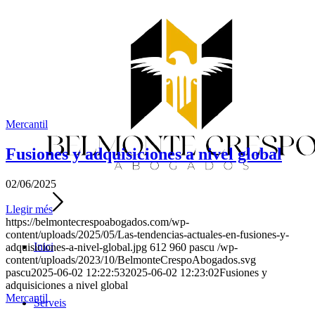
Mercantil
Fusiones y adquisiciones a nivel global
02/06/2025
Llegir més
https://belmontecrespoabogados.com/wp-
content/uploads/2025/05/Las-tendencias-actuales-en-fusiones-y-
Inici
adquisiciones-a-nivel-global.jpg
612
960
pascu
/wp-
content/uploads/2023/10/BelmonteCrespoAbogados.svg
pascu
2025-06-02 12:22:53
2025-06-02 12:23:02
Fusiones y
adquisiciones a nivel global
Mercantil
Serveis