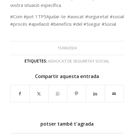
vostra situació específica.
#Com #pot 1TP5Ajudar-te #avocat #seguretat #social
#procés #apel·lació #beneficis #del #Ssegur #Social
15/06/2024
ETIQUETES:
ADVOCAT DE SEGURETAT SOCIAL
Compartir aquesta entrada
potser també t'agrada