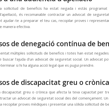
ra sol·licitud de beneficis ha estat negada i estàs programa
d'apel·lació, és recomanable contractar un advocat de seguretat
t ajudar-te a preparar el teu cas, recopilar proves i representa
de manera efectiva.
sos de denegació contínua de ben
entat múltiples sol·licituds de beneficis i totes han estat negades
buscar l'ajuda d'un advocat de seguretat social. Un advocat pot
eterminar si hi ha alguna acció legal que es pugui prendre.
sos de discapacitat greu o crònic
a discapacitat greu o crònica que afecta la teva capacitat per tre
ontractar un advocat de seguretat social des del començament. Un
a recopilar proves mèdiques i presentar una sòlida sol·licitud de b