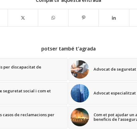
Compartir aquesta entrada
potser també t'agrada
cis per discapacitat de
Advocat de seguretat 
e seguretat social i com et
Advocat especialitzat 
ls casos de reclamacions per
Com et pot ajudar un a
beneficis de l'assegur