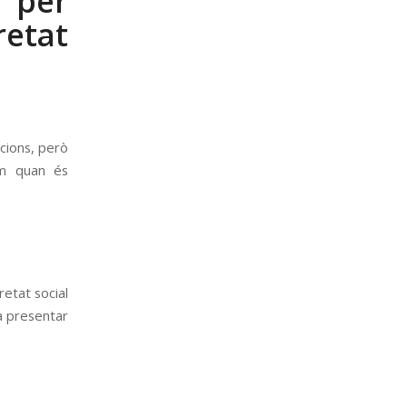
 per
retat
cions, però
em quan és
etat social
 a presentar