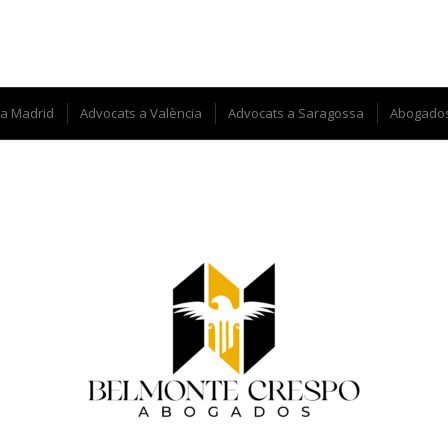
 a Madrid
Advocats a València
Advocats a Saragossa
Abogado