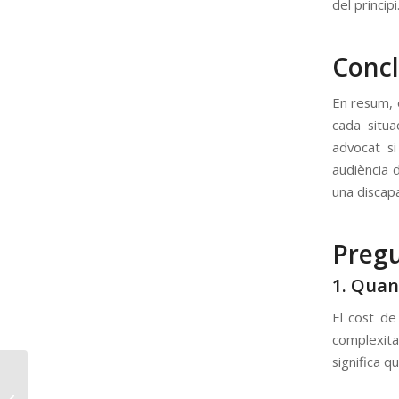
del principi
Concl
En resum, 
cada situa
advocat si
audiència 
una discapa
Pregu
1. Quan
El cost de
complexita
significa q
Els principals serveis
que ofereix un