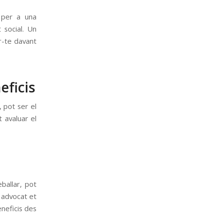
t per a una
 social. Un
r-te davant
eficis
, pot ser el
 avaluar el
a
ballar, pot
 advocat et
eneficis des