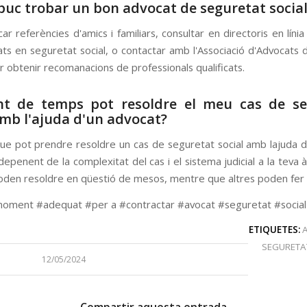
puc trobar un bon advocat de seguretat social
r referències d'amics i familiars, consultar en directoris en líni
ats en seguretat social, o contactar amb l'Associació d'Advocats 
er obtenir recomanacions de professionals qualificats.
nt de temps pot resoldre el meu cas de se
amb l'ajuda d'un advocat?
ue pot prendre resoldre un cas de seguretat social amb lajuda 
depenent de la complexitat del cas i el sistema judicial a la teva 
oden resoldre en qüestió de mesos, mentre que altres poden fer 
oment #adequat #per a #contractar #avocat #seguretat #social
ETIQUETES:
SEGURETA
12/05/2024