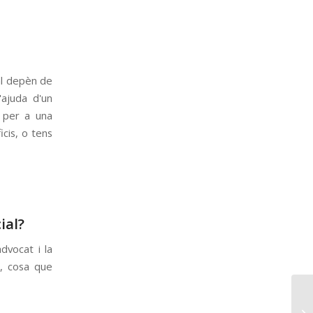
al depèn de
'ajuda d'un
t per a una
cis, o tens
ial?
dvocat i la
s, cosa que