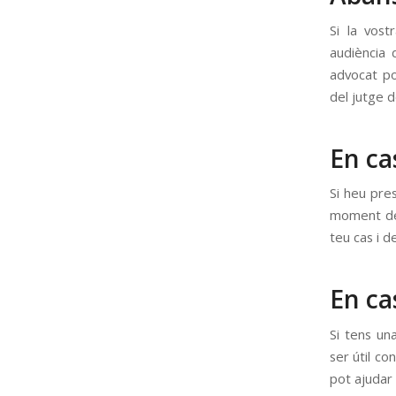
Si la vost
audiència 
advocat po
del jutge 
En ca
Si heu pres
moment de 
teu cas i d
En ca
Si tens un
ser útil c
pot ajudar 