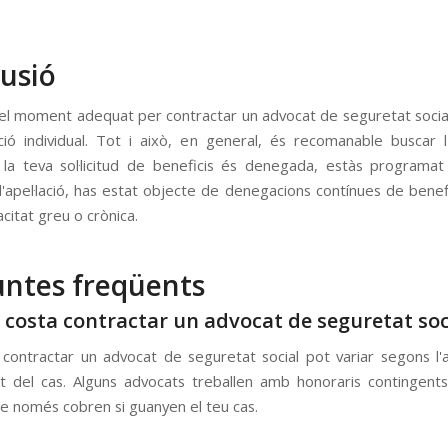
.
usió
el moment adequat per contractar un advocat de seguretat soci
ció individual. Tot i això, en general, és recomanable buscar l
 la teva sol·licitud de beneficis és denegada, estàs programa
d'apel·lació, has estat objecte de denegacions contínues de benefi
citat greu o crònica.
ntes freqüents
 costa contractar un advocat de seguretat soc
 contractar un advocat de seguretat social pot variar segons l'a
t del cas. Alguns advocats treballen amb honoraris contingent
ue només cobren si guanyen el teu cas.