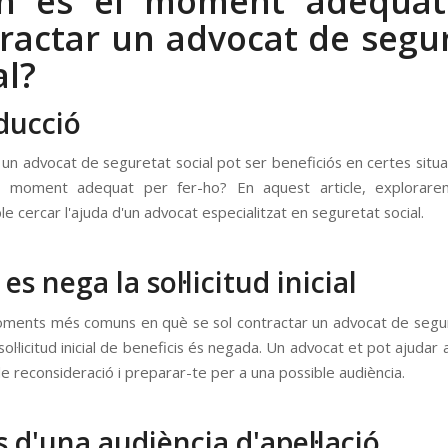
n és el moment adequat
ractar un advocat de segu
al?
ducció
 un advocat de seguretat social pot ser beneficiós en certes situa
l moment adequat per fer-ho? En aquest article, explorar
 cercar l'ajuda d'un advocat especialitzat en seguretat social.
s nega la sol·licitud inicial
ments més comuns en què se sol contractar un advocat de segur
sol·licitud inicial de beneficis és negada. Un advocat et pot ajudar
e reconsideració i preparar-te per a una possible audiència.
 d'una audiència d'apel·lació