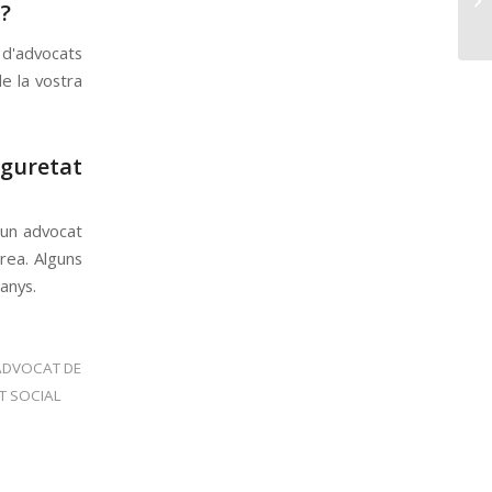
?
a d'advocats
de la vostra
guretat
dun advocat
àrea. Alguns
anys.
ADVOCAT DE
T SOCIAL