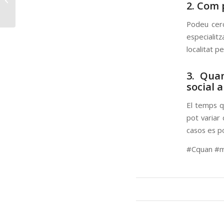
2. Com 
advocat especialitzat
en propietat ...
Podeu cerca
especialitz
localitat p
3. Qua
social 
El temps q
pot variar 
casos es p
#Cquan #m