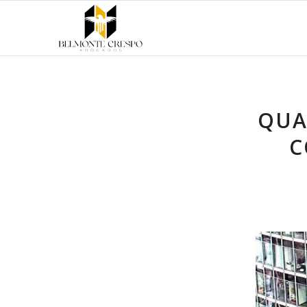
QUA
C