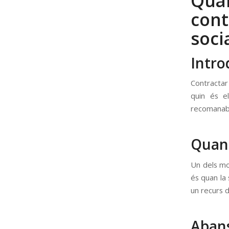
Qua
cont
soci
Intro
Contractar
quin és e
recomanable
Quan e
Un dels mo
és quan la 
un recurs d
Abans