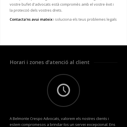
vostre bufet d'advocats està compromès amb el vostre èxit i
la protecció dels vostres drets.
Contacta'ns avui mateix
i soluciona els teus problemes legals
Horari i zones d'atenció al client
A Belmonte Crespo Advocats, valorem els nostres clients i
estem compromesos a brindar-los un servei excepcional. Ens