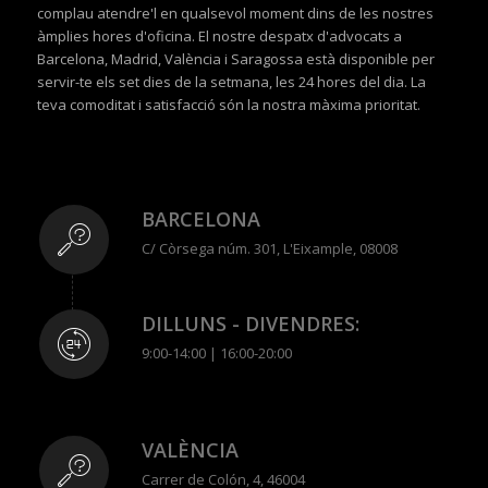
complau atendre'l en qualsevol moment dins de les nostres
àmplies hores d'oficina. El nostre despatx d'advocats a
Barcelona, Madrid, València i Saragossa està disponible per
servir-te els set dies de la setmana, les 24 hores del dia. La
teva comoditat i satisfacció són la nostra màxima prioritat.
BARCELONA
C/ Còrsega núm. 301, L'Eixample, 08008
DILLUNS - DIVENDRES:
9:00-14:00 | 16:00-20:00
VALÈNCIA
Carrer de Colón, 4, 46004