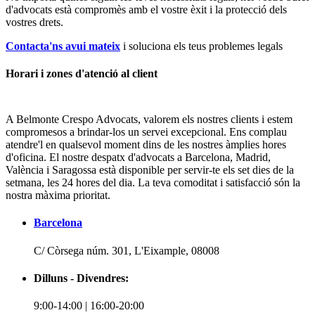
d'advocats està compromès amb el vostre èxit i la protecció dels
vostres drets.
Contacta'ns avui mateix
i soluciona els teus problemes legals
Horari i zones d'atenció al client
A Belmonte Crespo Advocats, valorem els nostres clients i estem
compromesos a brindar-los un servei excepcional. Ens complau
atendre'l en qualsevol moment dins de les nostres àmplies hores
d'oficina. El nostre despatx d'advocats a Barcelona, Madrid,
València i Saragossa està disponible per servir-te els set dies de la
setmana, les 24 hores del dia. La teva comoditat i satisfacció són la
nostra màxima prioritat.
Barcelona
C/ Còrsega núm. 301, L'Eixample, 08008
Dilluns - Divendres:
9:00-14:00 | 16:00-20:00