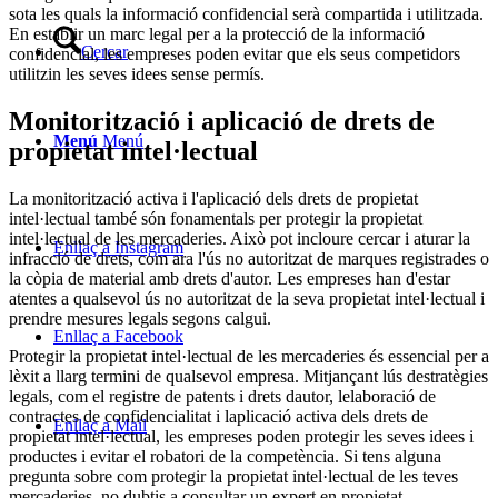
sota les quals la informació confidencial serà compartida i utilitzada.
En establir un marc legal per a la protecció de la informació
Cercar
confidencial, les empreses poden evitar que els seus competidors
utilitzin les seves idees sense permís.
Monitorització i aplicació de drets de
Menú
Menú
propietat intel·lectual
La monitorització activa i l'aplicació dels drets de propietat
intel·lectual també són fonamentals per protegir la propietat
intel·lectual de les mercaderies. Això pot incloure cercar i aturar la
Enllaç a Instagram
infracció de drets, com ara l'ús no autoritzat de marques registrades o
la còpia de material amb drets d'autor. Les empreses han d'estar
atentes a qualsevol ús no autoritzat de la seva propietat intel·lectual i
prendre mesures legals segons calgui.
Enllaç a Facebook
Protegir la propietat intel·lectual de les mercaderies és essencial per a
lèxit a llarg termini de qualsevol empresa. Mitjançant lús destratègies
legals, com el registre de patents i drets dautor, lelaboració de
contractes de confidencialitat i laplicació activa dels drets de
Enllaç a Mail
propietat intel·lectual, les empreses poden protegir les seves idees i
productes i evitar el robatori de la competència. Si tens alguna
pregunta sobre com protegir la propietat intel·lectual de les teves
mercaderies, no dubtis a consultar un expert en propietat