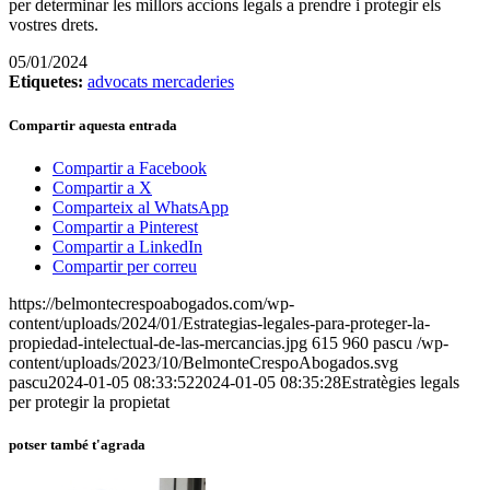
per determinar les millors accions legals a prendre i protegir els
vostres drets.
05/01/2024
Etiquetes:
advocats mercaderies
Compartir aquesta entrada
Compartir a Facebook
Compartir a X
Comparteix al WhatsApp
Compartir a Pinterest
Compartir a LinkedIn
Compartir per correu
https://belmontecrespoabogados.com/wp-
content/uploads/2024/01/Estrategias-legales-para-proteger-la-
propiedad-intelectual-de-las-mercancias.jpg
615
960
pascu
/wp-
content/uploads/2023/10/BelmonteCrespoAbogados.svg
pascu
2024-01-05 08:33:52
2024-01-05 08:35:28
Estratègies legals
per protegir la propietat
potser també t'agrada