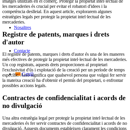
imatges utilitzats en el comerç. Protegir la propietat intel·lectual de
les mercaderies és crucial per evitar el robatori d'idees i la
competència deslleial. En aquest article, explorarem algunes
estratègies legals per protegir la propietat intel·lectual de les
mercaderies.
Nosaltres
Registre de patents, marques i drets
d'autor
Contacte
El registre de patents, marques i drets d'autor és una de les maneres
més efectives de protegir la propietat intel·lectual de les mercaderies.
Un cop registrats, aquests drets proporcionen al propietari
l'exclusivitat d'ús i explotació de la creació per un període de temps
Català
específic. Això significa que qualsevol persona que vulgui fer servir
la mateixa creació ha d'obtenir el permís del propietari, o enfrontar
possibles accions legals.
Contractes de confidencialitat i acords de
no divulgació
Una altra estratègia legal per protegir la propietat intel·lectual de les
mercaderies és fer servir contractes de confidencialitat i acords de no
divulgació. Aquests documents estableixen clarament les condicions