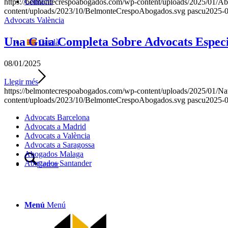
Contacte
https://belmontecrespoabogados.com/wp-content/uploads/2025/01/Ab
content/uploads/2023/10/BelmonteCrespoAbogados.svg
pascu
2025-0
Advocats València
Una Guia Completa Sobre Advocats Especia
Català
08/01/2025
Llegir més
https://belmontecrespoabogados.com/wp-content/uploads/2025/01/N
content/uploads/2023/10/BelmonteCrespoAbogados.svg
pascu
2025-0
Advocats Barcelona
Advocats a Madrid
Advocats a València
Advocats a Saragossa
Abogados Malaga
Abogados Santander
Cercar
Menú
Menú