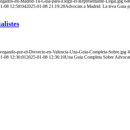
ogados-en-Madrid-Tu-Guia-para-Elegir-el-Representante-Legal.jpg
64
1-08 12:58:04
2025-01-08 21:19:28
Advocats a Madrid: La teva Guia pe
listes
avegando-por-el-Divorcio-en-Valencia-Una-Guia-Completa-Sobre.jpg
4
1-08 12:36:01
2025-01-08 12:36:10
Una Guia Completa Sobre Advocats