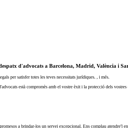
despatx d'advocats a Barcelona, Madrid, València i Sa
s per satisfer totes les teves necessitats jurídiques. , i més.
d'advocats està compromès amb el vostre èxit i la protecció dels vostres 
romesos a brindar-los un servei excepcional. Ens complau atendre'l en 