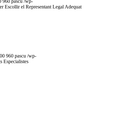
0
960
pascu
/wp-
r Escollir el Representant Legal Adequat
00
960
pascu
/wp-
 Especialistes