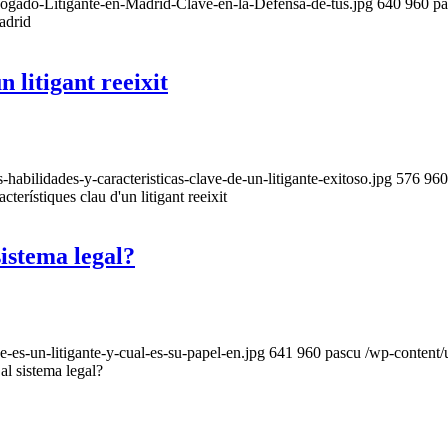
ogado-Litigante-en-Madrid-Clave-en-la-Defensa-de-tus.jpg
640
960
pa
adrid
n litigant reeixit
bilidades-y-caracteristicas-clave-de-un-litigante-exitoso.jpg
576
960
racterístiques clau d'un litigant reeixit
sistema legal?
es-un-litigante-y-cual-es-su-papel-en.jpg
641
960
pascu
/wp-content
 al sistema legal?