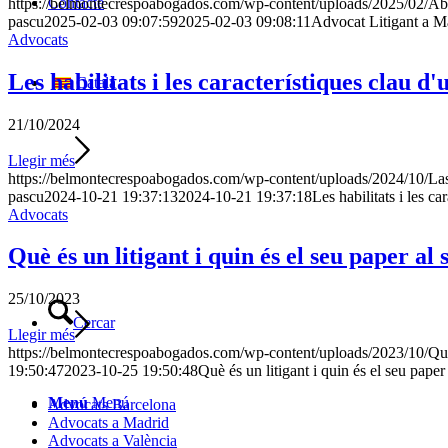
Contacte
https://belmontecrespoabogados.com/wp-content/uploads/2025/02/Ab
pascu
2025-02-03 09:07:59
2025-02-03 09:08:11
Advocat Litigant a M
Advocats
Les habilitats i les característiques clau d'u
Català
21/10/2024
Llegir més
https://belmontecrespoabogados.com/wp-content/uploads/2024/10/Las-ha
pascu
2024-10-21 19:37:13
2024-10-21 19:37:18
Les habilitats i les ca
Advocats
Què és un litigant i quin és el seu paper al 
25/10/2023
Cercar
Llegir més
https://belmontecrespoabogados.com/wp-content/uploads/2023/10/Que-
19:50:47
2023-10-25 19:50:48
Què és un litigant i quin és el seu paper
Menú
Menú
Advocats Barcelona
Advocats a Madrid
Advocats a València