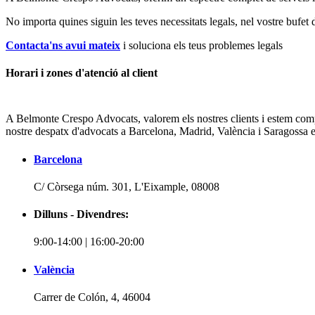
No importa quines siguin les teves necessitats legals, n
el vostre bufet 
Contacta'ns avui mateix
i soluciona els teus problemes legals
Horari i zones d'atenció al client
A Belmonte Crespo Advocats, valorem els nostres clients i estem comp
nostre despatx d'advocats a Barcelona, Madrid, València i Saragossa està
Barcelona
C/ Còrsega núm. 301, L'Eixample, 08008
Dilluns - Divendres:
9:00-14:00 | 16:00-20:00
València
Carrer de Colón, 4, 46004