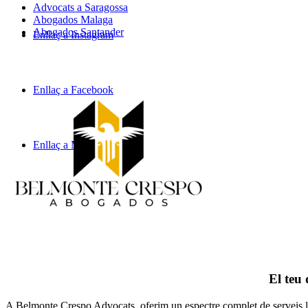
Advocats a Saragossa
Abogados Malaga
Abogados Santander
Enllaç a Instagram
Enllaç a Facebook
Enllaç a Mail
El teu 
A Belmonte Crespo Advocats, oferim un espectre complet de serveis legal