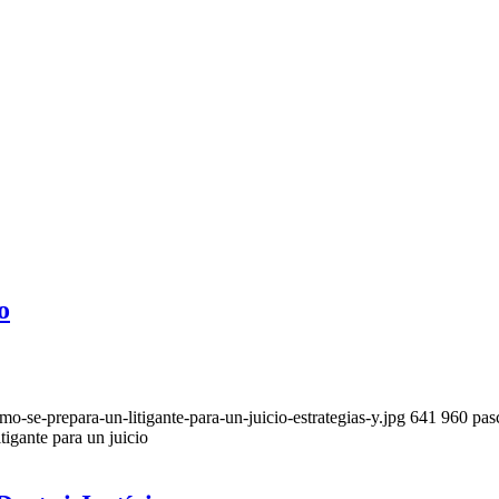
o
se-prepara-un-litigante-para-un-juicio-estrategias-y.jpg
641
960
pas
tigante para un juicio