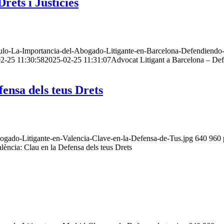
rets i Justícies
tulo-La-Importancia-del-Abogado-Litigante-en-Barcelona-Defendiendo
2-25 11:30:58
2025-02-25 11:31:07
Advocat Litigant a Barcelona – Defe
fensa dels teus Drets
ogado-Litigante-en-Valencia-Clave-en-la-Defensa-de-Tus.jpg
640
960
lència: Clau en la Defensa dels teus Drets