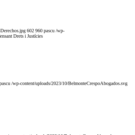
-Derechos.jpg
602
960
pascu
/wp-
nsant Drets i Justícies
pascu
/wp-content/uploads/2023/10/BelmonteCrespoAbogados.svg