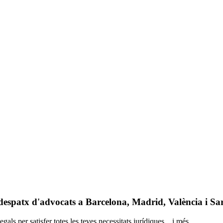
despatx d'advocats a Barcelona, Madrid, València i Sa
s per satisfer totes les teves necessitats jurídiques. , i més.