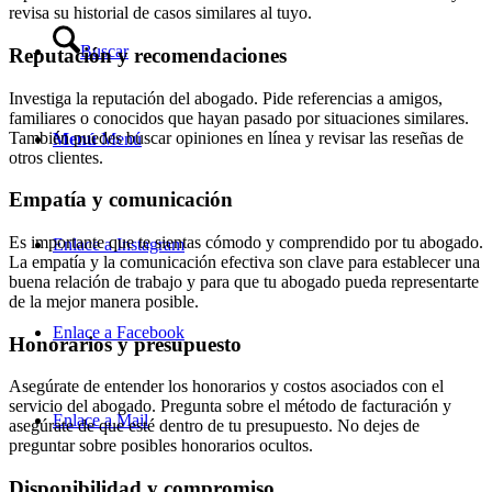
revisa su historial de casos similares al tuyo.
Buscar
Reputación y recomendaciones
Investiga la reputación del abogado. Pide referencias a amigos,
familiares o conocidos que hayan pasado por situaciones similares.
También puedes buscar opiniones en línea y revisar las reseñas de
Menú
Menú
otros clientes.
Empatía y comunicación
Es importante que te sientas cómodo y comprendido por tu abogado.
Enlace a Instagram
La empatía y la comunicación efectiva son clave para establecer una
buena relación de trabajo y para que tu abogado pueda representarte
de la mejor manera posible.
Enlace a Facebook
Honorarios y presupuesto
Asegúrate de entender los honorarios y costos asociados con el
servicio del abogado. Pregunta sobre el método de facturación y
Enlace a Mail
asegúrate de que esté dentro de tu presupuesto. No dejes de
preguntar sobre posibles honorarios ocultos.
Disponibilidad y compromiso