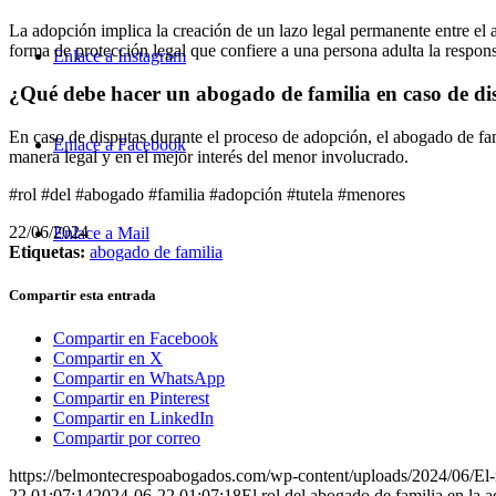
La adopción implica la creación de un lazo legal permanente entre el 
forma de protección legal que confiere a una persona adulta la respon
Enlace a Instagram
¿Qué debe hacer un abogado de familia en caso de di
En caso de disputas durante el proceso de adopción, el abogado de fami
Enlace a Facebook
manera legal y en el mejor interés del menor involucrado.
#rol #del #abogado #familia #adopción #tutela #menores
22/06/2024
Enlace a Mail
Etiquetas:
abogado de familia
Compartir esta entrada
Compartir en Facebook
Compartir en X
Compartir en WhatsApp
Compartir en Pinterest
Compartir en LinkedIn
Compartir por correo
https://belmontecrespoabogados.com/wp-content/uploads/2024/06/El-r
22 01:07:14
2024-06-22 01:07:18
El rol del abogado de familia en la 