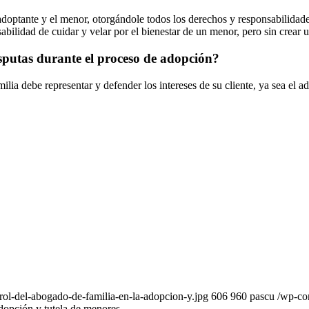
adoptante y el menor, otorgándole todos los derechos y responsabilidade
sabilidad de cuidar y velar por el bienestar de un menor, pero sin crear
sputas durante el proceso de adopción?
lia debe representar y defender los intereses de su cliente, ya sea el ad
ol-del-abogado-de-familia-en-la-adopcion-y.jpg
606
960
pascu
/wp-co
adopción y tutela de menores