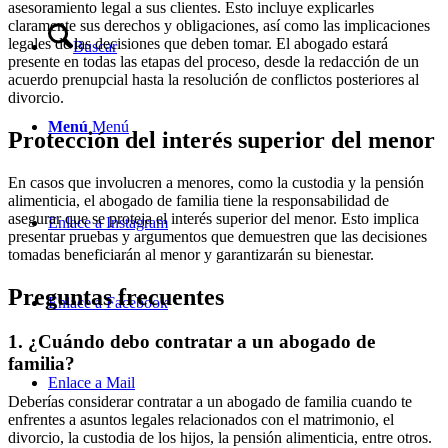
asesoramiento legal a sus clientes. Esto incluye explicarles
claramente sus derechos y obligaciones, así como las implicaciones
legales de las decisiones que deben tomar. El abogado estará
Buscar
presente en todas las etapas del proceso, desde la redacción de un
acuerdo prenupcial hasta la resolución de conflictos posteriores al
divorcio.
Menú
Menú
Protección del interés superior del menor
En casos que involucren a menores, como la custodia y la pensión
alimenticia, el abogado de familia tiene la responsabilidad de
asegurar que se proteja el interés superior del menor. Esto implica
Enlace a Instagram
presentar pruebas y argumentos que demuestren que las decisiones
tomadas beneficiarán al menor y garantizarán su bienestar.
Preguntas frecuentes
Enlace a Facebook
1. ¿Cuándo debo contratar a un abogado de
familia?
Enlace a Mail
Deberías considerar contratar a un abogado de familia cuando te
enfrentes a asuntos legales relacionados con el matrimonio, el
divorcio, la custodia de los hijos, la pensión alimenticia, entre otros.