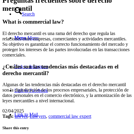
Preguntas frecuentes sobre derecho
mercantil
Search
What is commercial law?
El derecho mercantil es una rama del derecho que regula las
Menu
Menu
relaciones entre empresas, comerciantes y actividades mercantiles.
Su objetivo es garantizar el correcto funcionamiento del mercado y
proteger los intereses de las partes involucradas en las transacciones
comerciales.
¿Cuáles son las tendencias más destacadas en el
Link to Instagram
derecho mercantil?
Algunas de las tendencias más destacadas en el derecho mercantil
son la digitalización de los procesos empresariales, la protección de
Link to Facebook
datos personales en el comercio electrónico, y la armonización de las
leyes mercantiles a nivel internacional.
02/04/2025
Link to Mail
Tags:
lawyer
,
Lawyers
,
commercial law expert
Share this entry