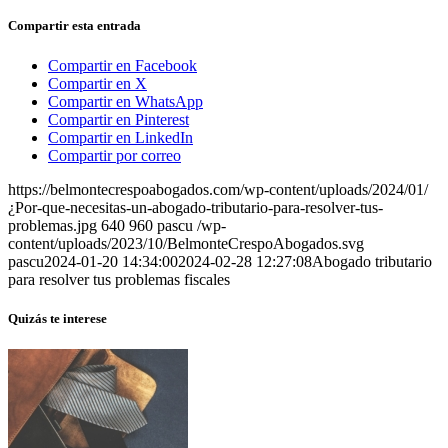
Compartir esta entrada
Compartir en Facebook
Compartir en X
Compartir en WhatsApp
Compartir en Pinterest
Compartir en LinkedIn
Compartir por correo
https://belmontecrespoabogados.com/wp-content/uploads/2024/01/
¿Por-que-necesitas-un-abogado-tributario-para-resolver-tus-
problemas.jpg
640
960
pascu
/wp-
content/uploads/2023/10/BelmonteCrespoAbogados.svg
pascu
2024-01-20 14:34:00
2024-02-28 12:27:08
Abogado tributario
para resolver tus problemas fiscales
Quizás te interese