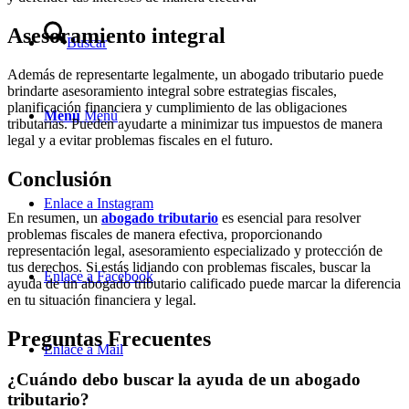
Asesoramiento integral
Buscar
Además de representarte legalmente, un abogado tributario puede
brindarte asesoramiento integral sobre estrategias fiscales,
planificación financiera y cumplimiento de las obligaciones
Menú
Menú
tributarias. Pueden ayudarte a minimizar tus impuestos de manera
legal y a evitar problemas fiscales en el futuro.
Conclusión
Enlace a Instagram
En resumen, un
abogado tributario
es esencial para resolver
problemas fiscales de manera efectiva, proporcionando
representación legal, asesoramiento especializado y protección de
tus derechos. Si estás lidiando con problemas fiscales, buscar la
Enlace a Facebook
ayuda de un abogado tributario calificado puede marcar la diferencia
en tu situación financiera y legal.
Preguntas Frecuentes
Enlace a Mail
¿Cuándo debo buscar la ayuda de un abogado
tributario?