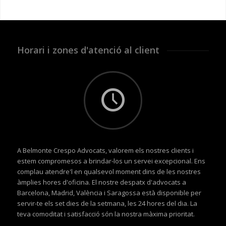
Horari i zones d'atenció al client
A Belmonte Crespo Advocats, valorem els nostres clients i
estem compromesos a brindar-los un servei excepcional. Ens
complau atendre'l en qualsevol moment dins de les nostres
àmplies hores d'oficina. El nostre despatx d'advocats a
Barcelona, Madrid, València i Saragossa està disponible per
servir-te els set dies de la setmana, les 24 hores del dia. La
teva comoditat i satisfacció són la nostra màxima prioritat.