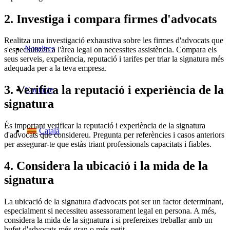
2. Investiga i compara firmes d'advocats
Realitza una investigació exhaustiva sobre les firmes d'advocats que
Nosaltres
s'especialitzen a l'àrea legal on necessites assistència. Compara els
seus serveis, experiència, reputació i tarifes per triar la signatura més
adequada per a la teva empresa.
3. Verifica la reputació i experiència de la
Contacte
signatura
És important verificar la reputació i experiència de la signatura
Català
d'advocats que considereu. Pregunta per referències i casos anteriors
per assegurar-te que estàs triant professionals capacitats i fiables.
4. Considera la ubicació i la mida de la
signatura
La ubicació de la signatura d'advocats pot ser un factor determinant,
especialment si necessiteu assessorament legal en persona. A més,
considera la mida de la signatura i si prefereixes treballar amb un
bufet d'advocats més gran o més petit.