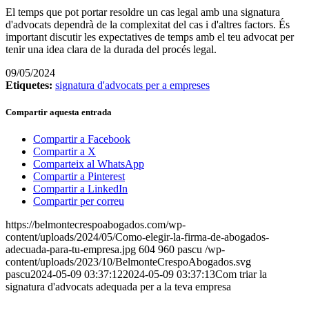
El temps que pot portar resoldre un cas legal amb una signatura
d'advocats dependrà de la complexitat del cas i d'altres factors. És
important discutir les expectatives de temps amb el teu advocat per
tenir una idea clara de la durada del procés legal.
09/05/2024
Etiquetes:
signatura d'advocats per a empreses
Compartir aquesta entrada
Compartir a Facebook
Compartir a X
Comparteix al WhatsApp
Compartir a Pinterest
Compartir a LinkedIn
Compartir per correu
https://belmontecrespoabogados.com/wp-
content/uploads/2024/05/Como-elegir-la-firma-de-abogados-
adecuada-para-tu-empresa.jpg
604
960
pascu
/wp-
content/uploads/2023/10/BelmonteCrespoAbogados.svg
pascu
2024-05-09 03:37:12
2024-05-09 03:37:13
Com triar la
signatura d'advocats adequada per a la teva empresa