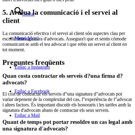
5. Avalua la comunicació i el servei al
Cercar
client
La comunicació efectiva i el servei al client són aspectes clau per
Menú
Menú
escollir una signatura d'advocats. Assegura't que et sentis còmode
comunicant-te amb el teu advocat i que rebis un servei al client en
tot moment.
Preguntes freqüents
Enllaç a Instagram
Quan costa contractar els serveis d?una firma d?
advocats?
Enllaç a Facebook
El cost de contractar els serveis d‟una signatura d‟advocats pot
variar depenent de la complexitat del cas, l‟experiència de l‟advocat
i altres factors. És important discutir els honoraris i les tarifes amb la
signatura d'advocats abans de contractar els seus serveis.
Enllaç a Mail
Quant de temps pot portar resoldre un cas legal amb
una signatura d'advocats?