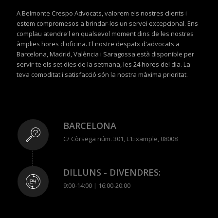
A Belmonte Crespo Advocats, valorem els nostres clients i
estem compromesos a brindar-los un servei excepcional. Ens
complau atendre'l en qualsevol moment dins de les nostres
àmplies hores d'oficina. El nostre despatx d'advocats a
Barcelona, Madrid, València i Saragossa està disponible per
servir-te els set dies de la setmana, les 24 hores del dia. La
teva comoditat i satisfacció són la nostra màxima prioritat.
BARCELONA
C/ Còrsega núm. 301, L'Eixample, 08008
DILLUNS - DIVENDRES:
9:00-14:00 | 16:00-20:00