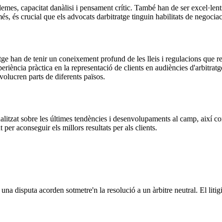
lemes, capacitat danàlisi i pensament crític. També han de ser excel·len
és, és crucial que els advocats darbitratge tinguin habilitats de negociaci
ge han de tenir un coneixement profund de les lleis i regulacions que rege
riència pràctica en la representació de clients en audiències d'arbitratg
nvolucren parts de diferents països.
tualitzat sobre les últimes tendències i desenvolupaments al camp, així 
nt per aconseguir els millors resultats per als clients.
una disputa acorden sotmetre'n la resolució a un àrbitre neutral. El litigi