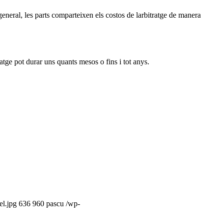
 general, les parts comparteixen els costos de larbitratge de manera
ratge pot durar uns quants mesos o fins i tot anys.
el.jpg
636
960
pascu
/wp-