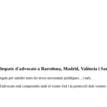
despatx d'advocats a Barcelona, Madrid, València i Sa
s per satisfer totes les teves necessitats jurídiques. , i més.
d'advocats està compromès amb el vostre èxit i la protecció dels vostres 