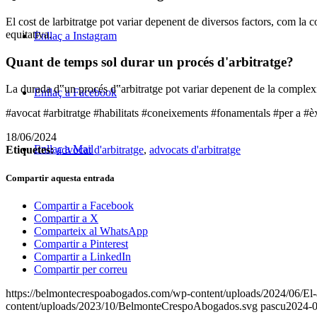
El cost de larbitratge pot variar depenent de diversos factors, com la c
equitativa.
Enllaç a Instagram
Quant de temps sol durar un procés d'arbitratge?
La durada d‟un procés d‟arbitratge pot variar depenent de la complexitat 
Enllaç a Facebook
#avocat #arbitratge #habilitats #coneixements #fonamentals #per a #èx
18/06/2024
Enllaç a Mail
Etiquetes:
advocat d'arbitratge
,
advocats d'arbitratge
Compartir aquesta entrada
Compartir a Facebook
Compartir a X
Comparteix al WhatsApp
Compartir a Pinterest
Compartir a LinkedIn
Compartir per correu
https://belmontecrespoabogados.com/wp-content/uploads/2024/06/El-a
content/uploads/2023/10/BelmonteCrespoAbogados.svg
pascu
2024-0