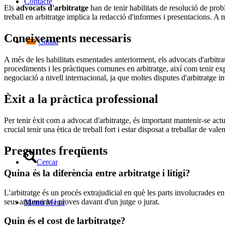
Contacte
Els
advocats d'arbitratge
han de tenir habilitats de resolució de prob
treball en arbitratge implica la redacció d'informes i presentacions. A m
Coneixements necessaris
Català
A més de les habilitats esmentades anteriorment, els advocats d'arbitrat
procediments i les pràctiques comunes en arbitratge, així com tenir expe
negociació a nivell internacional, ja que moltes disputes d'arbitratge i
Èxit a la pràctica professional
Per tenir èxit com a advocat d'arbitratge, és important mantenir-se ac
crucial tenir una ètica de treball fort i estar disposat a treballar de vale
Preguntes freqüents
Cercar
Quina és la diferència entre arbitratge i litigi?
L'arbitratge és un procés extrajudicial en què les parts involucrades en 
seus arguments i proves davant d'un jutge o jurat.
Menú
Menú
Quin és el cost de larbitratge?