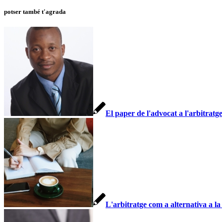
potser també t'agrada
El paper de l'advocat a l'arbitratg
L'arbitratge com a alternativa a la 